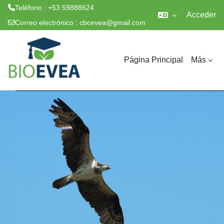
Teléfono : +53 59888624
Acceder
Correo electrónico :
cbcevea@gmail.com
Salta al contenido principal
Página Principal
Más